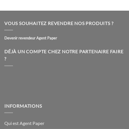
a
a
plusieurs
plusieurs
variations.
variations.
VOUS SOUHAITEZ REVENDRE NOS PRODUITS ?
Les
Les
options
options
peuvent
peuvent
Devenir revendeur Agent Paper
être
être
choisies
choisies
DÉJÀ UN COMPTE CHEZ NOTRE PARTENAIRE FAIRE
sur
sur
?
la
la
page
page
du
du
produit
produit
INFORMATIONS
Qui est Agent Paper