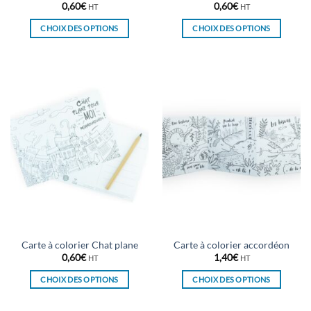
0,60
€
0,60
€
HT
HT
CHOIX DES OPTIONS
CHOIX DES OPTIONS
Ce
Ce
produit
produit
a
a
plusieurs
plusieurs
variations.
variations.
Les
Les
options
options
peuvent
peuvent
être
être
choisies
choisies
sur
sur
la
la
page
page
du
du
Carte à colorier Chat plane
Carte à colorier accordéon
produit
produit
0,60
€
1,40
€
HT
HT
CHOIX DES OPTIONS
CHOIX DES OPTIONS
Ce
Ce
produit
produit