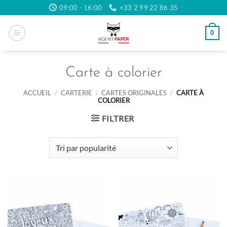
Passer
09:00 - 16:00
+33 2 99 22 86 35
au
contenu
0
Carte à colorier
ACCUEIL
/
CARTERIE
/
CARTES ORIGINALES
/
CARTE À
COLORIER
FILTRER