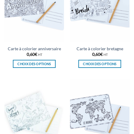
Carte à colorier anniversaire
Carte à colorier bretagne
0,60
€
0,60
€
HT
HT
CHOIX DES OPTIONS
CHOIX DES OPTIONS
Ce
Ce
produit
produit
a
a
plusieurs
plusieurs
variations.
variations.
Les
Les
options
options
peuvent
peuvent
être
être
choisies
choisies
sur
sur