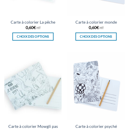
la
la
page
page
du
du
Carte à colorier La pêche
Carte à colorier monde
produit
produit
0,60
€
0,60
€
HT
HT
CHOIX DES OPTIONS
CHOIX DES OPTIONS
Ce
Ce
produit
produit
a
a
plusieurs
plusieurs
variations.
variations.
Les
Les
options
options
peuvent
peuvent
être
être
choisies
choisies
sur
sur
la
la
page
page
du
du
Carte à colorier Mowgli pas
Carte à colorier psyché
produit
produit