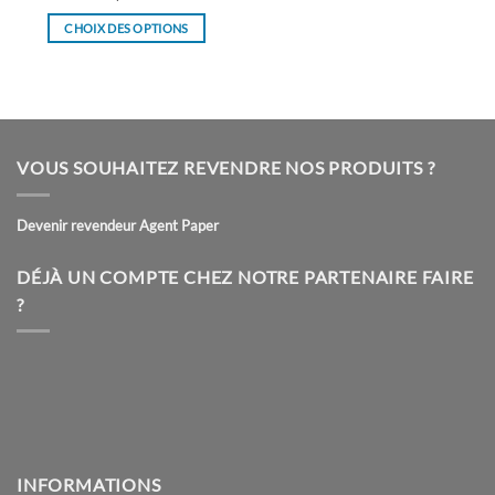
CHOIX DES OPTIONS
Ce
produit
a
plusieurs
variations.
VOUS SOUHAITEZ REVENDRE NOS PRODUITS ?
Les
options
peuvent
Devenir revendeur Agent Paper
être
choisies
DÉJÀ UN COMPTE CHEZ NOTRE PARTENAIRE FAIRE
sur
?
la
page
du
produit
INFORMATIONS