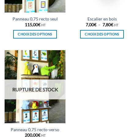
la
la
page
page
du
du
Panneau 0,75 recto seul
Escalier en bois
produit
produit
Plage
115,00
€
7,00
€
–
7,80
€
HT
HT
de
prix :
CHOIX DES OPTIONS
CHOIX DES OPTIONS
7,00€
à
Ce
Ce
7,80€
produit
produit
a
a
plusieurs
plusieurs
variations.
variations.
Les
Les
options
options
peuvent
peuvent
RUPTURE DE STOCK
être
être
choisies
choisies
sur
sur
la
la
page
page
du
du
Panneau 0,75 recto-verso
produit
produit
200,00
€
HT