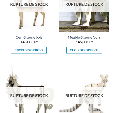
RUPTURE DE STOCK
RUPTURE DE STOCK
Cerf étagère bois
Meuble étagère Ours
145,00
€
145,00
€
HT
HT
CHOIX DES OPTIONS
CHOIX DES OPTIONS
Ce
Ce
produit
produit
a
a
plusieurs
plusieurs
variations.
variations.
Les
Les
options
options
peuvent
peuvent
RUPTURE DE STOCK
RUPTURE DE STOCK
être
être
choisies
choisies
sur
sur