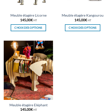
la
la
page
page
du
du
Meuble étagère Licorne
Meuble étagère Kangourou
produit
produit
145,00
€
145,00
€
HT
HT
CHOIX DES OPTIONS
CHOIX DES OPTIONS
Ce
Ce
produit
produit
a
a
plusieurs
plusieurs
variations.
variations.
Les
Les
options
options
peuvent
peuvent
être
être
choisies
choisies
sur
sur
la
la
page
page
du
du
Meuble étagère Eléphant
produit
produit
145,00
€
HT