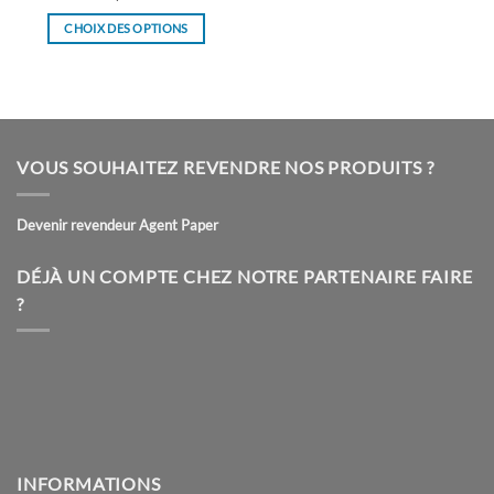
CHOIX DES OPTIONS
Ce
produit
a
plusieurs
variations.
VOUS SOUHAITEZ REVENDRE NOS PRODUITS ?
Les
options
peuvent
Devenir revendeur Agent Paper
être
choisies
DÉJÀ UN COMPTE CHEZ NOTRE PARTENAIRE FAIRE
sur
?
la
page
du
produit
INFORMATIONS