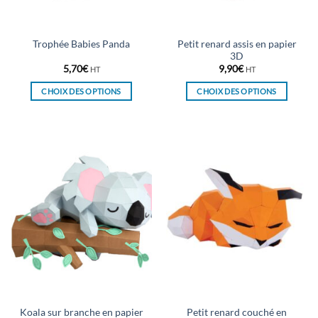
la
la
page
page
du
du
Petit renard assis en papier
Trophée Babies Panda
produit
produit
3D
5,70
€
9,90
€
HT
HT
CHOIX DES OPTIONS
CHOIX DES OPTIONS
Ce
Ce
produit
produit
a
a
plusieurs
plusieurs
variations.
variations.
Les
Les
options
options
peuvent
peuvent
être
être
choisies
choisies
sur
sur
la
la
page
page
du
du
Koala sur branche en papier
Petit renard couché en
produit
produit