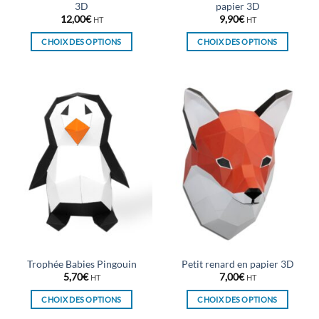
3D
papier 3D
12,00
€
9,90
€
HT
HT
CHOIX DES OPTIONS
CHOIX DES OPTIONS
Ce
Ce
produit
produit
a
a
plusieurs
plusieurs
variations.
variations.
Les
Les
options
options
peuvent
peuvent
être
être
choisies
choisies
sur
sur
la
la
page
page
du
du
Trophée Babies Pingouin
Petit renard en papier 3D
produit
produit
5,70
€
7,00
€
HT
HT
CHOIX DES OPTIONS
CHOIX DES OPTIONS
Ce
Ce