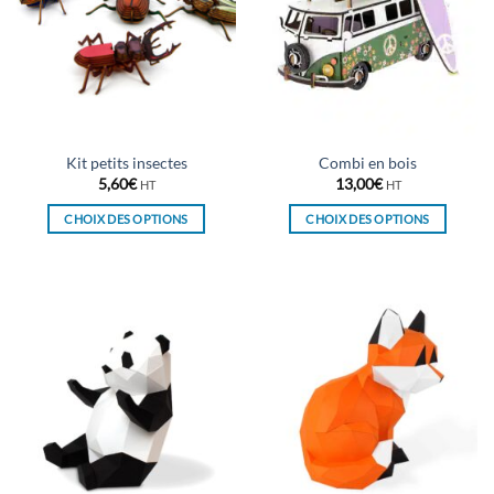
Kit petits insectes
Combi en bois
5,60
€
13,00
€
HT
HT
CHOIX DES OPTIONS
CHOIX DES OPTIONS
Ce
Ce
produit
produit
a
a
plusieurs
plusieurs
variations.
variations.
Les
Les
options
options
peuvent
peuvent
être
être
choisies
choisies
sur
sur