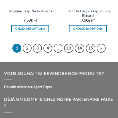
page
page
du
du
Trophée Easy Peasy Loup &
Trophée Easy Peasy licorne
produit
produit
Renard
7,50
€
7,50
€
HT
HT
CHOIX DES OPTIONS
CHOIX DES OPTIONS
Ce
Ce
produit
produit
a
a
1
2
3
4
…
13
14
15
plusieurs
plusieurs
variations.
variations.
Les
Les
options
options
VOUS SOUHAITEZ REVENDRE NOS PRODUITS ?
peuvent
peuvent
être
être
choisies
choisies
Devenir revendeur Agent Paper
sur
sur
la
la
DÉJÀ UN COMPTE CHEZ NOTRE PARTENAIRE FAIRE
page
page
?
du
du
produit
produit