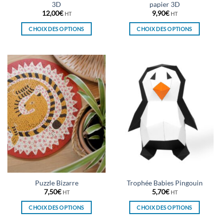
3D
papier 3D
12,00
€
9,90
€
HT
HT
CHOIX DES OPTIONS
CHOIX DES OPTIONS
Ce
Ce
produit
produit
a
a
plusieurs
plusieurs
variations.
variations.
Les
Les
options
options
peuvent
peuvent
être
être
choisies
choisies
sur
sur
la
la
page
page
du
du
Puzzle Bizarre
Trophée Babies Pingouin
produit
produit
7,50
€
5,70
€
HT
HT
CHOIX DES OPTIONS
CHOIX DES OPTIONS
Ce
Ce