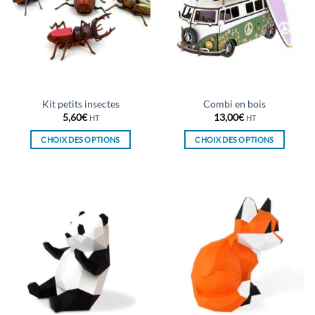
Kit petits insectes
Combi en bois
5,60
€
13,00
€
HT
HT
CHOIX DES OPTIONS
CHOIX DES OPTIONS
Ce
Ce
produit
produit
a
a
plusieurs
plusieurs
variations.
variations.
Les
Les
options
options
peuvent
peuvent
être
être
choisies
choisies
sur
sur