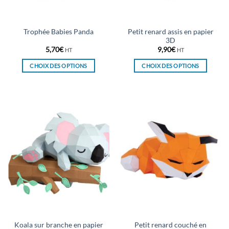
la
la
page
page
du
du
Petit renard assis en papier
Trophée Babies Panda
produit
produit
3D
5,70
€
9,90
€
HT
HT
CHOIX DES OPTIONS
CHOIX DES OPTIONS
Ce
Ce
produit
produit
a
a
plusieurs
plusieurs
variations.
variations.
Les
Les
options
options
peuvent
peuvent
être
être
choisies
choisies
sur
sur
la
la
page
page
du
du
Koala sur branche en papier
Petit renard couché en
produit
produit