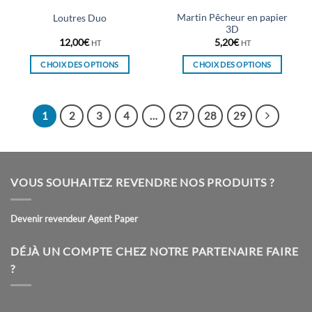
du
du
Martin Pêcheur en papier
Loutres Duo
produit
produit
3D
12,00
€
5,20
€
HT
HT
CHOIX DES OPTIONS
CHOIX DES OPTIONS
Ce
Ce
produit
produit
a
a
1
2
3
4
…
27
28
29
plusieurs
plusieurs
variations.
variations.
Les
Les
options
options
VOUS SOUHAITEZ REVENDRE NOS PRODUITS ?
peuvent
peuvent
être
être
choisies
choisies
Devenir revendeur Agent Paper
sur
sur
la
la
DÉJÀ UN COMPTE CHEZ NOTRE PARTENAIRE FAIRE
page
page
?
du
du
produit
produit