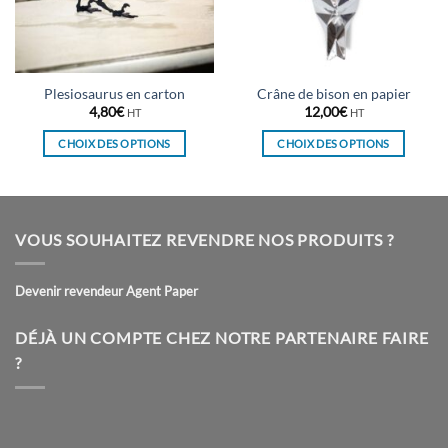
Plesiosaurus en carton
Crâne de bison en papier
4,80
€
12,00
€
HT
HT
CHOIX DES OPTIONS
CHOIX DES OPTIONS
Ce
Ce
produit
produit
a
a
plusieurs
plusieurs
VOUS SOUHAITEZ REVENDRE NOS PRODUITS ?
variations.
variations.
Les
Les
Devenir revendeur Agent Paper
options
options
peuvent
peuvent
être
être
DÉJÀ UN COMPTE CHEZ NOTRE PARTENAIRE FAIRE
choisies
choisies
?
sur
sur
la
la
page
page
du
du