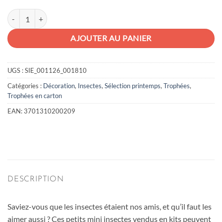
quantité de Kit petits insectes
AJOUTER AU PANIER
UGS :
SIE_001126_001810
Catégories :
Décoration
,
Insectes
,
Sélection printemps
,
Trophées
,
Trophées en carton
EAN:
3701310200209
DESCRIPTION
Saviez-vous que les insectes étaient nos amis, et qu’il faut les
aimer aussi ? Ces petits mini insectes vendus en kits peuvent