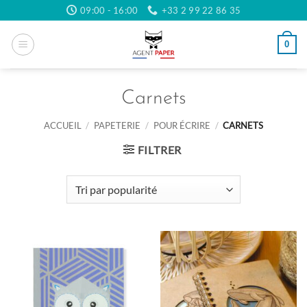
Passer
09:00 - 16:00
+33 2 99 22 86 35
au
contenu
0
Carnets
ACCUEIL
/
PAPETERIE
/
POUR ÉCRIRE
/
CARNETS
FILTRER