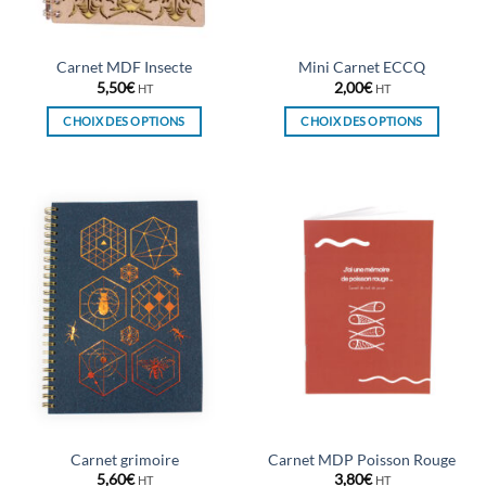
la
la
page
page
du
du
Carnet MDF Insecte
Mini Carnet ECCQ
produit
produit
5,50
€
2,00
€
HT
HT
CHOIX DES OPTIONS
CHOIX DES OPTIONS
Ce
Ce
produit
produit
a
a
plusieurs
plusieurs
variations.
variations.
Les
Les
options
options
peuvent
peuvent
être
être
choisies
choisies
sur
sur
la
la
page
page
du
du
Carnet grimoire
Carnet MDP Poisson Rouge
produit
produit
5,60
€
3,80
€
HT
HT