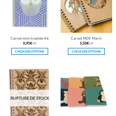
Carnet mini trophée A6
Carnet MDF Marin
0,95
€
5,50
€
HT
HT
CHOIX DES OPTIONS
CHOIX DES OPTIONS
Ce
Ce
produit
produit
a
a
plusieurs
plusieurs
variations.
variations.
Les
Les
options
options
peuvent
peuvent
RUPTURE DE STOCK
être
être
choisies
choisies
sur
sur