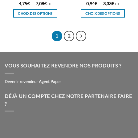
Plage
Plage
4,75
€
–
7,08
€
0,94
€
–
3,33
€
HT
HT
de
de
prix :
prix :
CHOIX DES OPTIONS
CHOIX DES OPTIONS
4,75€
0,94€
à
à
Ce
Ce
7,08€
3,33€
produit
produit
a
a
1
2
plusieurs
plusieurs
variations.
variations.
Les
Les
options
options
VOUS SOUHAITEZ REVENDRE NOS PRODUITS ?
peuvent
peuvent
être
être
choisies
choisies
Devenir revendeur Agent Paper
sur
sur
la
la
DÉJÀ UN COMPTE CHEZ NOTRE PARTENAIRE FAIRE
page
page
?
du
du
produit
produit