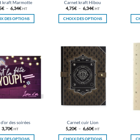
t kraft Marmotte
Carnet kraft Hibou
produit
produit
Plage
Plage
5
€
–
6,34
€
4,75
€
–
6,34
€
HT
HT
de
de
prix :
prix :
X DES OPTIONS
CHOIX DES OPTIONS
C
4,75€
4,75€
à
à
Ce
Ce
6,34€
6,34€
produit
produit
a
a
plusieurs
plusieurs
variations.
variations.
Les
Les
options
options
peuvent
peuvent
être
être
choisies
choisies
sur
sur
la
la
page
page
du
du
 d’or des soirées
Carnet cuir Lion
produit
produit
Plage
3,70
€
5,20
€
–
6,60
€
HT
HT
de
prix :
X DES OPTIONS
CHOIX DES OPTIONS
C