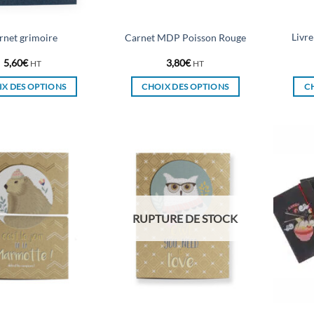
la
la
page
page
du
du
Livre
rnet grimoire
Carnet MDP Poisson Rouge
produit
produit
5,60
€
3,80
€
HT
HT
X DES OPTIONS
CHOIX DES OPTIONS
C
Ce
Ce
produit
produit
a
a
plusieurs
plusieurs
variations.
variations.
Les
Les
options
options
peuvent
peuvent
RUPTURE DE STOCK
être
être
choisies
choisies
sur
sur
la
la
page
page
du
du