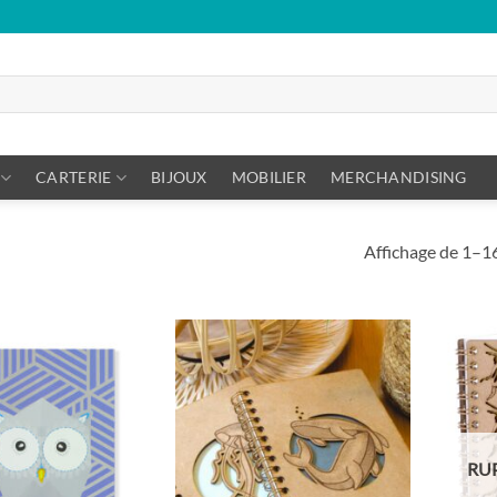
CARTERIE
BIJOUX
MOBILIER
MERCHANDISING
Affichage de 1–16
RU