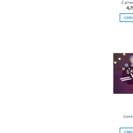
Carne
4,7
CHOI
Livre
CHOI