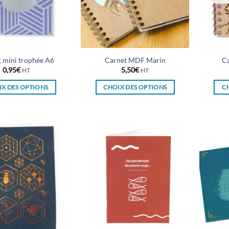
 mini trophée A6
Carnet MDF Marin
Ca
0,95
€
5,50
€
HT
HT
X DES OPTIONS
CHOIX DES OPTIONS
C
Ce
Ce
produit
produit
a
a
plusieurs
plusieurs
variations.
variations.
Les
Les
options
options
peuvent
peuvent
être
être
choisies
choisies
sur
sur