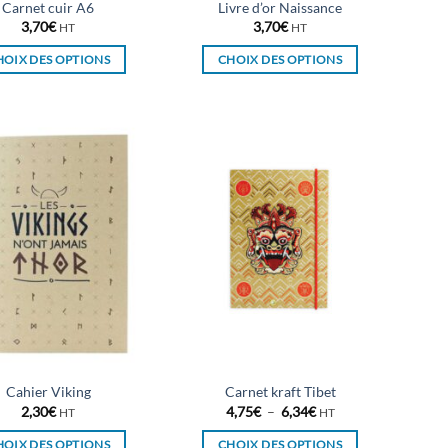
Carnet cuir A6
Livre d’or Naissance
produit
produit
3,70
€
3,70
€
HT
HT
HOIX DES OPTIONS
CHOIX DES OPTIONS
Ce
Ce
produit
produit
a
a
plusieurs
plusieurs
variations.
variations.
Les
Les
options
options
peuvent
peuvent
être
être
choisies
choisies
sur
sur
la
la
page
page
du
du
Cahier Viking
Carnet kraft Tibet
produit
produit
Plage
2,30
€
4,75
€
–
6,34
€
HT
HT
de
prix :
HOIX DES OPTIONS
CHOIX DES OPTIONS