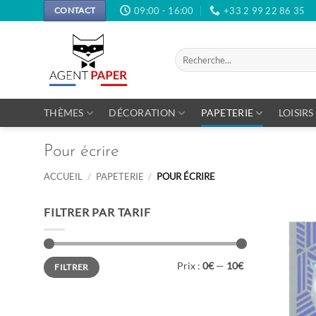
Passer
09:00 - 16:00
+33 2 99 22 86 35
CONTACT
au
contenu
Recherche
pour :
THÈMES
DÉCORATION
PAPETERIE
LOISIRS
Pour écrire
ACCUEIL
/
PAPETERIE
/
POUR ÉCRIRE
FILTRER PAR TARIF
Prix
Prix
Prix :
0€
—
10€
FILTRER
min
max