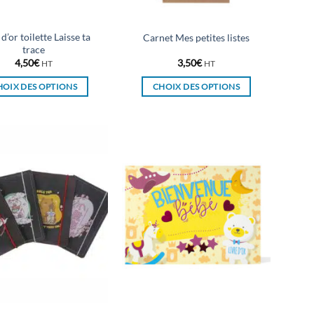
la
la
page
page
du
du
 d’or toilette Laisse ta
Carnet Mes petites listes
produit
produit
trace
4,50
€
3,50
€
HT
HT
HOIX DES OPTIONS
CHOIX DES OPTIONS
Ce
Ce
produit
produit
a
a
plusieurs
plusieurs
variations.
variations.
Les
Les
options
options
peuvent
peuvent
être
être
choisies
choisies
sur
sur
la
la
page
page
du
du