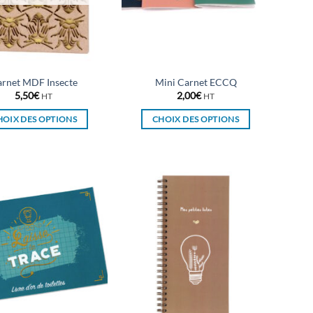
rnet MDF Insecte
Mini Carnet ECCQ
5,50
€
2,00
€
HT
HT
HOIX DES OPTIONS
CHOIX DES OPTIONS
Ce
Ce
produit
produit
a
a
plusieurs
plusieurs
variations.
variations.
Les
Les
options
options
peuvent
peuvent
être
être
choisies
choisies
sur
sur