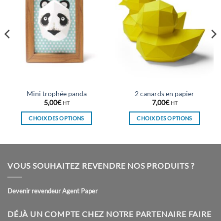
Mini trophée panda
2 canards en papier
5,00
€
7,00
€
HT
HT
CHOIX DES OPTIONS
CHOIX DES OPTIONS
Ce
Ce
produit
produit
a
a
plusieurs
plusieurs
VOUS SOUHAITEZ REVENDRE NOS PRODUITS ?
variations.
variations.
Les
Les
Devenir revendeur Agent Paper
options
options
peuvent
peuvent
être
être
DÉJÀ UN COMPTE CHEZ NOTRE PARTENAIRE FAIRE