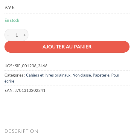
9.9 €
En stock
quantité de Livre d'or des soirées
AJOUTER AU PANIER
UGS :
SIE_001236_2466
Catégories :
Cahiers et livres originaux
,
Non classé
,
Papeterie
,
Pour
écrire
EAN:
3701310202241
DESCRIPTION