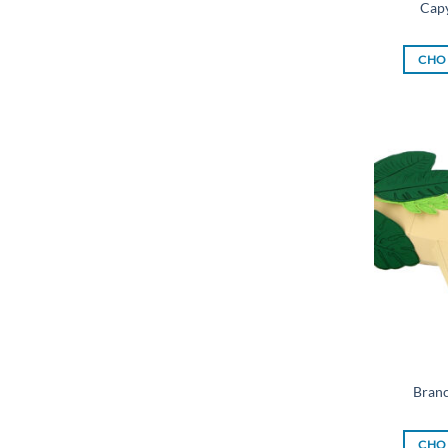
Capy
CHOI
Branc
CHOI