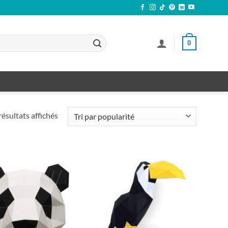
0
Trié
résultats affichés
par
popularité