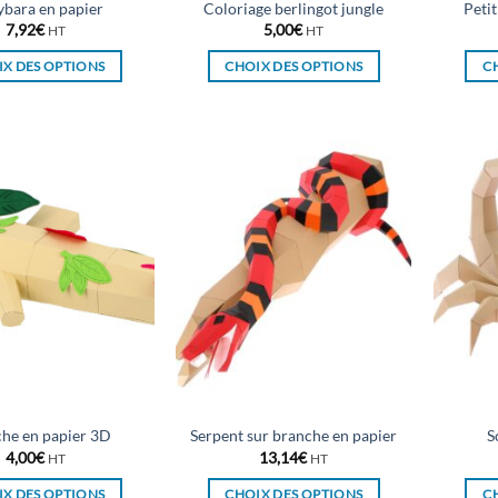
bara en papier
Coloriage berlingot jungle
Petit
produit
produit
7,92
€
5,00
€
HT
HT
X DES OPTIONS
CHOIX DES OPTIONS
C
Ce
Ce
produit
produit
a
a
plusieurs
plusieurs
variations.
variations.
Les
Les
options
options
peuvent
peuvent
être
être
choisies
choisies
sur
sur
la
la
page
page
du
du
he en papier 3D
Serpent sur branche en papier
S
produit
produit
4,00
€
13,14
€
HT
HT
X DES OPTIONS
CHOIX DES OPTIONS
C