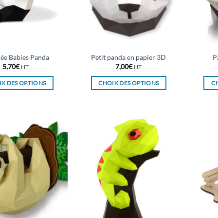
ée Babies Panda
Petit panda en papier 3D
P
5,70
€
7,00
€
HT
HT
X DES OPTIONS
CHOIX DES OPTIONS
C
Ce
Ce
produit
produit
a
a
plusieurs
plusieurs
variations.
variations.
Les
Les
options
options
peuvent
peuvent
être
être
choisies
choisies
sur
sur