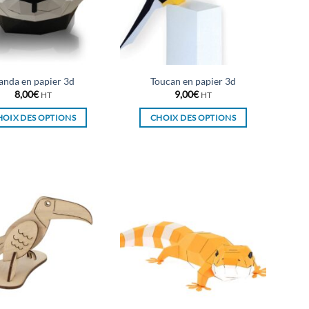
anda en papier 3d
Toucan en papier 3d
8,00
€
9,00
€
HT
HT
HOIX DES OPTIONS
CHOIX DES OPTIONS
Ce
Ce
produit
produit
a
a
plusieurs
plusieurs
variations.
variations.
Les
Les
options
options
peuvent
peuvent
être
être
choisies
choisies
sur
sur