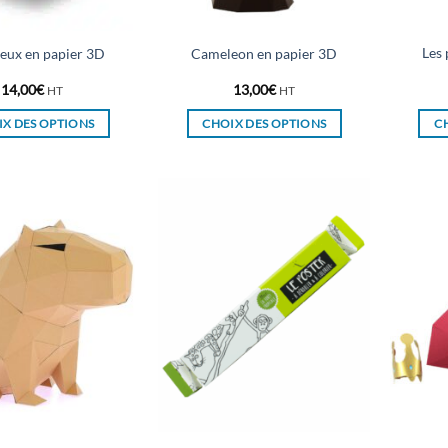
la
la
page
page
du
du
Les 
eux en papier 3D
Cameleon en papier 3D
produit
produit
14,00
€
13,00
€
HT
HT
X DES OPTIONS
CHOIX DES OPTIONS
C
Ce
Ce
produit
produit
a
a
plusieurs
plusieurs
variations.
variations.
Les
Les
options
options
peuvent
peuvent
être
être
choisies
choisies
sur
sur
la
la
page
page
du
du