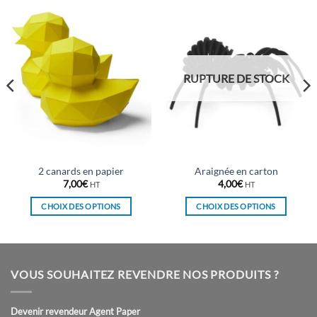
RUPTURE DE STOCK
2 canards en papier
Araignée en carton
7,00
€
4,00
€
HT
HT
CHOIX DES OPTIONS
CHOIX DES OPTIONS
Ce
Ce
produit
produit
a
a
plusieurs
plusieurs
VOUS SOUHAITEZ REVENDRE NOS PRODUITS ?
variations.
variations.
Les
Les
Devenir revendeur Agent Paper
options
options