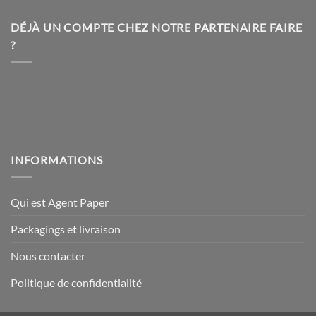
peuvent
peuvent
être
être
DÉJÀ UN COMPTE CHEZ NOTRE PARTENAIRE FAIRE
choisies
choisies
?
sur
sur
la
la
page
page
du
du
produit
produit
INFORMATIONS
Qui est Agent Paper
Packagings et livraison
Nous contacter
Politique de confidentialité