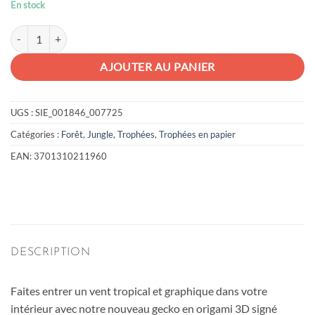
En stock
quantité de Gecko en papier
AJOUTER AU PANIER
UGS :
SIE_001846_007725
Catégories :
Forêt
,
Jungle
,
Trophées
,
Trophées en papier
EAN:
3701310211960
DESCRIPTION
Faites entrer un vent tropical et graphique dans votre
intérieur avec notre nouveau gecko en origami 3D signé