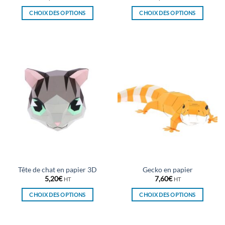
CHOIX DES OPTIONS
CHOIX DES OPTIONS
Ce
Ce
produit
produit
a
a
plusieurs
plusieurs
variations.
variations.
Les
Les
options
options
peuvent
peuvent
être
être
choisies
choisies
sur
sur
la
la
page
page
du
du
Tête de chat en papier 3D
Gecko en papier
produit
produit
5,20
€
7,60
€
HT
HT
CHOIX DES OPTIONS
CHOIX DES OPTIONS
Ce
Ce
produit
produit