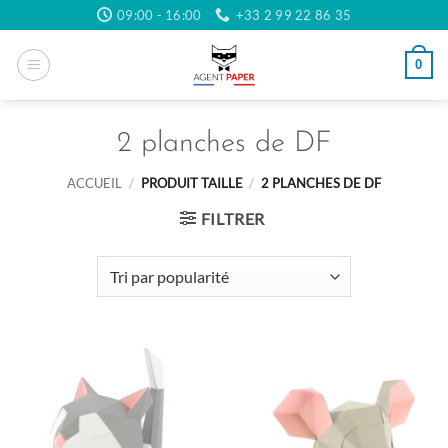
Passer
09:00 - 16:00
+33 2 99 22 86 35
au
contenu
0
2 planches de DF
ACCUEIL
/
PRODUIT TAILLE
/
2 PLANCHES DE DF
FILTRER