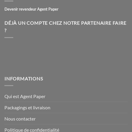
options
peuvent
Devenir revendeur Agent Paper
être
choisies
DÉJÀ UN COMPTE CHEZ NOTRE PARTENAIRE FAIRE
sur
?
la
page
du
produit
INFORMATIONS
Qui est Agent Paper
Packagings et livraison
Nous contacter
Politique de confidentialité