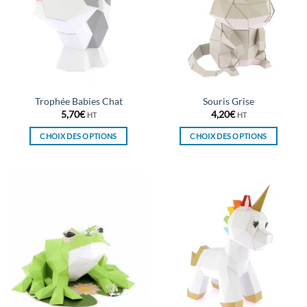
Trophée Babies Chat
Souris Grise
5,70
€
4,20
€
HT
HT
CHOIX DES OPTIONS
CHOIX DES OPTIONS
Ce
Ce
produit
produit
a
a
plusieurs
plusieurs
variations.
variations.
Les
Les
options
options
peuvent
peuvent
être
être
choisies
choisies
sur
sur