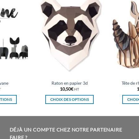
vane
Raton en papier 3d
Tête de r
10,50
€
1
T
HT
PTIONS
CHOIX DES OPTIONS
CHOIX
Ce
duit
produit
a
sieurs
plusieurs
DÉJÀ UN COMPTE CHEZ NOTRE PARTENAIRE
ations.
variations.
FAIRE ?