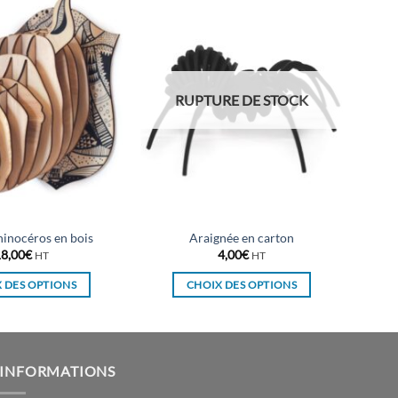
RUPTURE DE STOCK
hinocéros en bois
Araignée en carton
8,00
€
4,00
€
HT
HT
 DES OPTIONS
CHOIX DES OPTIONS
Ce
Ce
produit
produit
a
a
plusieurs
plusieurs
INFORMATIONS
variations.
variations.