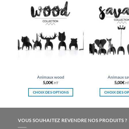
Animaux wood
Animaux sa
5,00
€
5,00
€
HT
H
CHOIX DES OPTIONS
CHOIX DES O
Ce
Ce
produit
pro
a
a
plusieurs
plu
VOUS SOUHAITEZ REVENDRE NOS PRODUITS ?
variations.
vari