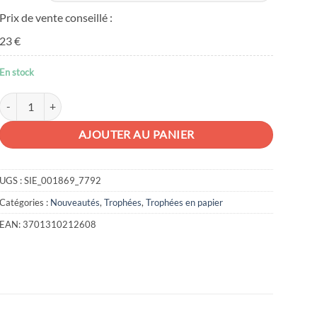
Prix de vente conseillé :
23 €
En stock
quantité de Corgi en papier
AJOUTER AU PANIER
UGS :
SIE_001869_7792
Catégories :
Nouveautés
,
Trophées
,
Trophées en papier
EAN:
3701310212608