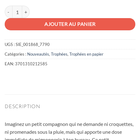
quantité de Bouledogue assis en papier
AJOUTER AU PANIER
UGS :
SIE_001868_7790
Catégories :
Nouveautés
,
Trophées
,
Trophées en papier
EAN:
3701310212585
DESCRIPTION
Imaginez un petit compagnon qui ne demande ni croquettes,
ni promenades sous la pluie, mais qui apporte une dose
immédiate de mignonnerie à ton bureau. Ce petit