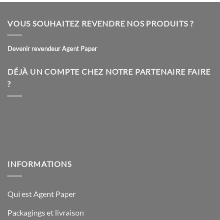
a
a
plusieurs
plusieurs
VOUS SOUHAITEZ REVENDRE NOS PRODUITS ?
variations.
variations.
Les
Les
Devenir revendeur Agent Paper
options
options
peuvent
peuvent
être
être
DÉJÀ UN COMPTE CHEZ NOTRE PARTENAIRE FAIRE
choisies
choisies
?
sur
sur
la
la
page
page
du
du
produit
produit
INFORMATIONS
Qui est Agent Paper
Packagings et livraison