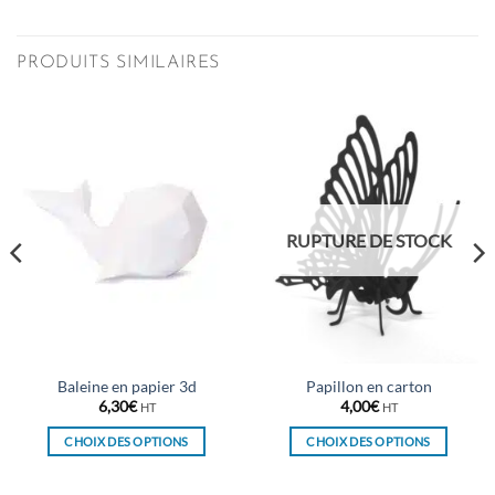
PRODUITS SIMILAIRES
RUPTURE DE STOCK
Baleine en papier 3d
Papillon en carton
6,30
€
4,00
€
HT
HT
CHOIX DES OPTIONS
CHOIX DES OPTIONS
Ce
Ce
produit
produit