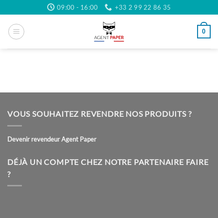
Passer
09:00 - 16:00
+33 2 99 22 86 35
au
contenu
0
VOUS SOUHAITEZ REVENDRE NOS PRODUITS ?
Devenir revendeur Agent Paper
DÉJÀ UN COMPTE CHEZ NOTRE PARTENAIRE FAIRE
?