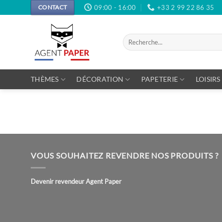
Passer
09:00 - 16:00
+33 2 99 22 86 35
CONTACT
au
contenu
Recherche
pour :
THÈMES
DÉCORATION
PAPETERIE
LOISIRS
VOUS SOUHAITEZ REVENDRE NOS PRODUITS ?
Devenir revendeur Agent Paper