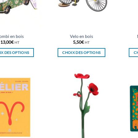
ombi en bois
Velo en bois
13,00
€
5,50
€
HT
HT
X DES OPTIONS
CHOIX DES OPTIONS
C
Ce
Ce
produit
produit
a
a
plusieurs
plusieurs
variations.
variations.
Les
Les
options
options
peuvent
peuvent
être
être
choisies
choisies
sur
sur