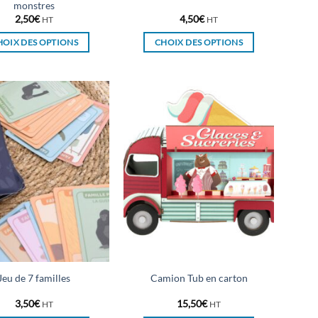
produit
produit
monstres
2,50
€
4,50
€
HT
HT
HOIX DES OPTIONS
CHOIX DES OPTIONS
Ce
Ce
produit
produit
a
a
plusieurs
plusieurs
variations.
variations.
Les
Les
options
options
peuvent
peuvent
être
être
choisies
choisies
sur
sur
la
la
page
page
du
du
Jeu de 7 familles
Camion Tub en carton
produit
produit
3,50
€
15,50
€
HT
HT