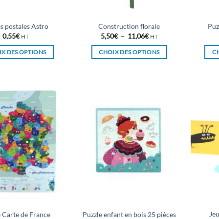
la
la
page
page
du
du
s postales Astro
Construction florale
Puz
produit
produit
Plage
0,55
€
5,50
€
–
11,06
€
HT
HT
de
prix :
X DES OPTIONS
CHOIX DES OPTIONS
C
5,50€
à
Ce
Ce
11,06€
produit
produit
a
a
plusieurs
plusieurs
variations.
variations.
Les
Les
options
options
peuvent
peuvent
être
être
choisies
choisies
sur
sur
la
la
page
page
du
du
Jeu
e Carte de France
Puzzle enfant en bois 25 pièces