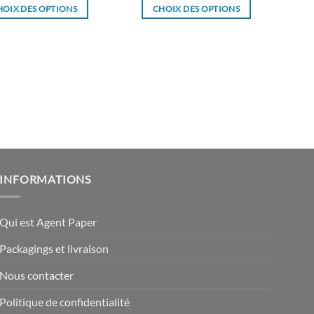
HOIX DES OPTIONS
CHOIX DES OPTIONS
Ce
Ce
produit
produit
a
a
plusieurs
plusieurs
variations.
variations.
Les
Les
options
options
peuvent
peuvent
être
être
choisies
choisies
INFORMATIONS
sur
sur
la
la
page
page
Qui est Agent Paper
du
du
Packagings et livraison
produit
produit
Nous contacter
Politique de confidentialité