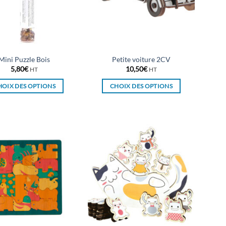
Mini Puzzle Bois
Petite voiture 2CV
5,80
€
10,50
€
HT
HT
HOIX DES OPTIONS
CHOIX DES OPTIONS
Ce
Ce
produit
produit
a
a
plusieurs
plusieurs
variations.
variations.
Les
Les
options
options
peuvent
peuvent
être
être
choisies
choisies
sur
sur