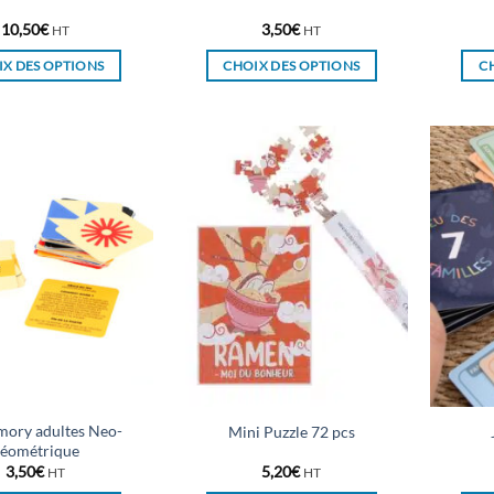
produit
produit
10,50
€
3,50
€
HT
HT
X DES OPTIONS
CHOIX DES OPTIONS
C
Ce
Ce
produit
produit
a
a
plusieurs
plusieurs
variations.
variations.
Les
Les
options
options
peuvent
peuvent
être
être
choisies
choisies
sur
sur
la
la
page
page
du
du
mory adultes Neo-
Mini Puzzle 72 pcs
produit
produit
géométrique
3,50
€
5,20
€
HT
HT