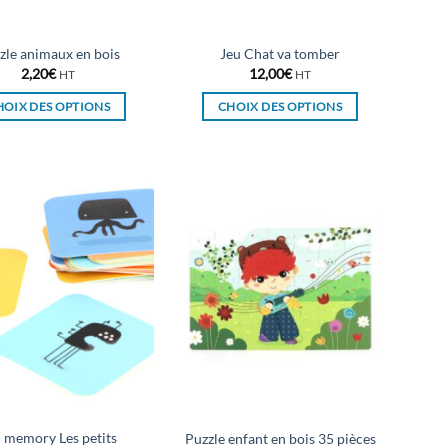
la
la
page
page
du
du
zle animaux en bois
Jeu Chat va tomber
produit
produit
2,20
€
12,00
€
HT
HT
HOIX DES OPTIONS
CHOIX DES OPTIONS
Ce
Ce
produit
produit
a
a
plusieurs
plusieurs
variations.
variations.
Les
Les
options
options
peuvent
peuvent
être
être
choisies
choisies
sur
sur
la
la
page
page
du
du
 memory Les petits
Puzzle enfant en bois 35 pièces