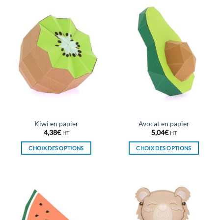
a
a
plusieurs
plusieurs
variations.
variations.
Les
Les
options
options
peuvent
peuvent
être
être
choisies
choisies
sur
sur
la
la
page
page
du
du
Kiwi en papier
Avocat en papier
produit
produit
4,38
€
5,04
€
HT
HT
CHOIX DES OPTIONS
CHOIX DES OPTIONS
Ce
Ce
produit
produit
a
a
plusieurs
plusieurs
variations.
variations.
Les
Les