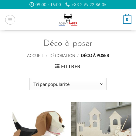
Passer
09:00 - 16:00
+33 2 99 22 86 35
au
contenu
0
Déco à poser
ACCUEIL
/
DÉCORATION
/
DÉCO À POSER
FILTRER