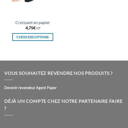
sur
sur
la
la
page
page
du
du
Croissant en papier
produit
produit
4,75
€
HT
CHOIX DES OPTIONS
Ce
produit
a
plusieurs
variations.
VOUS SOUHAITEZ REVENDRE NOS PRODUITS ?
Les
options
peuvent
Devenir revendeur Agent Paper
être
choisies
DÉJÀ UN COMPTE CHEZ NOTRE PARTENAIRE FAIRE
sur
?
la
page
du
produit