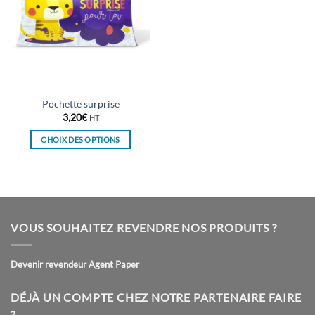
Pochette surprise
3,20
€
HT
CHOIX DES OPTIONS
Ce
produit
a
plusieurs
variations.
VOUS SOUHAITEZ REVENDRE NOS PRODUITS ?
Les
options
peuvent
Devenir revendeur Agent Paper
être
choisies
DÉJÀ UN COMPTE CHEZ NOTRE PARTENAIRE FAIRE
sur
?