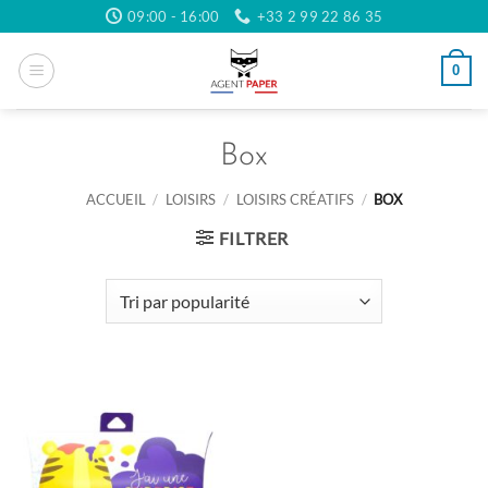
Passer
09:00 - 16:00
+33 2 99 22 86 35
au
contenu
0
Box
ACCUEIL
/
LOISIRS
/
LOISIRS CRÉATIFS
/
BOX
FILTRER