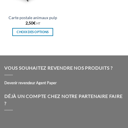
la
la
page
page
du
du
Carte postale animaux pulp
produit
produit
2,50
€
HT
CHOIX DES OPTIONS
Ce
produit
a
plusieurs
variations.
VOUS SOUHAITEZ REVENDRE NOS PRODUITS ?
Les
options
peuvent
Devenir revendeur Agent Paper
être
choisies
DÉJÀ UN COMPTE CHEZ NOTRE PARTENAIRE FAIRE
sur
?
la
page
du
produit