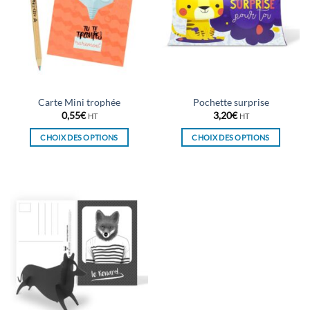
Carte Mini trophée
Pochette surprise
0,55
€
3,20
€
HT
HT
CHOIX DES OPTIONS
CHOIX DES OPTIONS
Ce
Ce
produit
produit
a
a
plusieurs
plusieurs
variations.
variations.
Les
Les
options
options
peuvent
peuvent
être
être
choisies
choisies
sur
sur