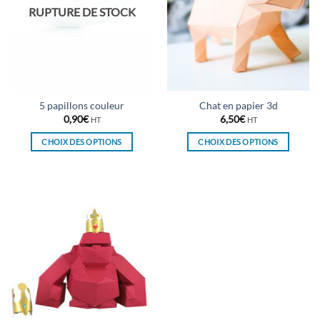
RUPTURE DE STOCK
5 papillons couleur
Chat en papier 3d
0,90
€
6,50
€
HT
HT
CHOIX DES OPTIONS
CHOIX DES OPTIONS
Ce
Ce
produit
produit
a
a
plusieurs
plusieurs
variations.
variations.
Les
Les
options
options
peuvent
peuvent
être
être
choisies
choisies
sur
sur