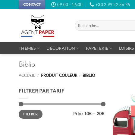
Passer
09:00 - 16:00
+33 2 99 22 86 35
CONTACT
au
contenu
Recherche
pour :
THÈMES
DÉCORATION
PAPETERIE
LOISIRS
Biblio
ACCUEIL
/
PRODUIT COULEUR
/
BIBLIO
FILTRER PAR TARIF
Prix
Prix
Prix :
10€
—
20€
FILTRER
min
max