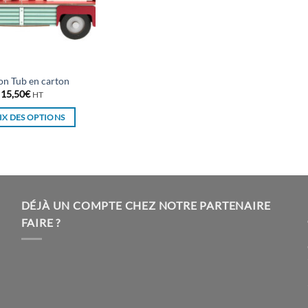
n Tub en carton
15,50
€
HT
X DES OPTIONS
Ce
produit
a
plusieurs
variations.
DÉJÀ UN COMPTE CHEZ NOTRE PARTENAIRE
Les
FAIRE ?
options
peuvent
être
choisies
sur