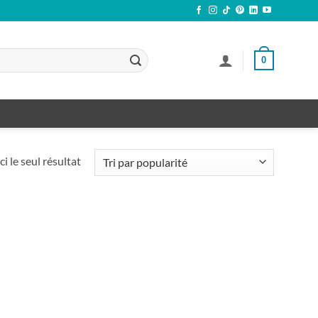
0
ci le seul résultat