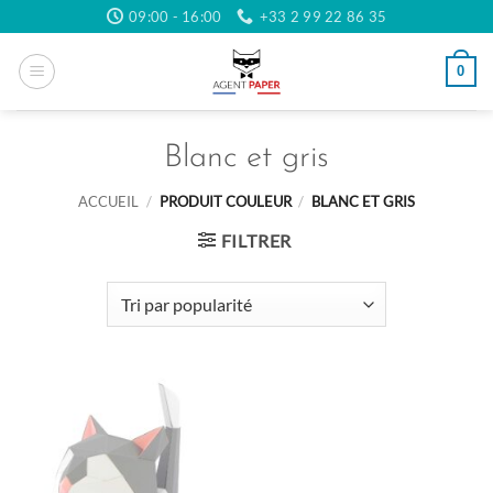
Passer
09:00 - 16:00
+33 2 99 22 86 35
au
contenu
0
Blanc et gris
ACCUEIL
/
PRODUIT COULEUR
/
BLANC ET GRIS
FILTRER