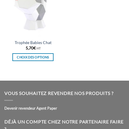
Trophée Babies Chat
5,70
€
HT
CHOIX DES OPTIONS
Ce
produit
a
plusieurs
variations.
VOUS SOUHAITEZ REVENDRE NOS PRODUITS ?
Les
options
peuvent
Devenir revendeur Agent Paper
être
choisies
DÉJÀ UN COMPTE CHEZ NOTRE PARTENAIRE FAIRE
sur
?