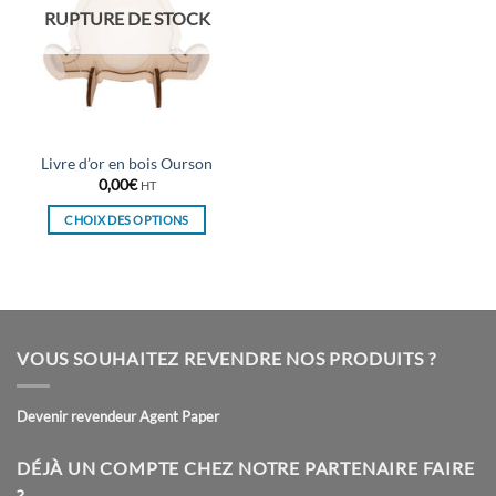
RUPTURE DE STOCK
Livre d’or en bois Ourson
0,00
€
HT
CHOIX DES OPTIONS
Ce
produit
a
plusieurs
variations.
VOUS SOUHAITEZ REVENDRE NOS PRODUITS ?
Les
options
peuvent
Devenir revendeur Agent Paper
être
choisies
DÉJÀ UN COMPTE CHEZ NOTRE PARTENAIRE FAIRE
sur
?