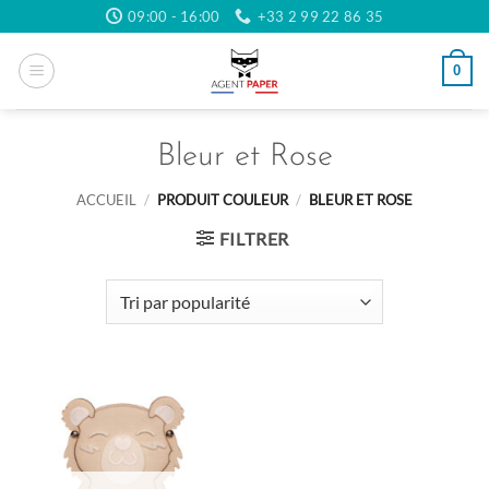
Passer
09:00 - 16:00
+33 2 99 22 86 35
au
contenu
0
Bleur et Rose
ACCUEIL
/
PRODUIT COULEUR
/
BLEUR ET ROSE
FILTRER