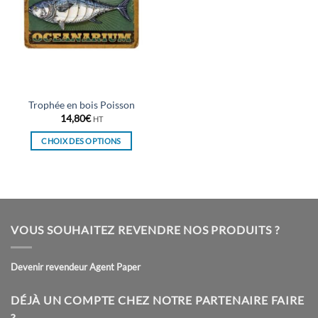
Trophée en bois Poisson
14,80
€
HT
CHOIX DES OPTIONS
Ce
produit
a
plusieurs
variations.
VOUS SOUHAITEZ REVENDRE NOS PRODUITS ?
Les
options
peuvent
Devenir revendeur Agent Paper
être
choisies
DÉJÀ UN COMPTE CHEZ NOTRE PARTENAIRE FAIRE
sur
?