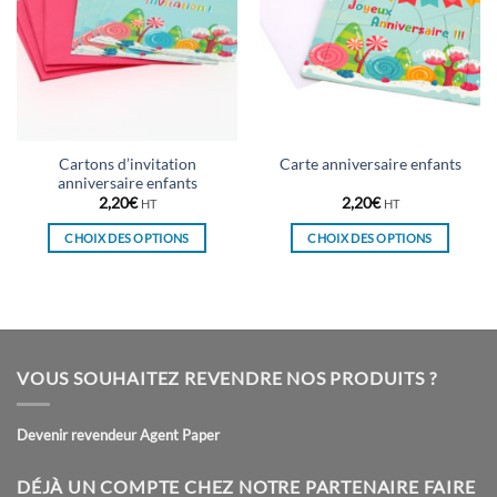
Cartons d’invitation
Carte anniversaire enfants
anniversaire enfants
2,20
€
2,20
€
HT
HT
CHOIX DES OPTIONS
CHOIX DES OPTIONS
Ce
Ce
produit
produit
a
a
plusieurs
plusieurs
variations.
variations.
VOUS SOUHAITEZ REVENDRE NOS PRODUITS ?
Les
Les
options
options
peuvent
peuvent
Devenir revendeur Agent Paper
être
être
choisies
choisies
DÉJÀ UN COMPTE CHEZ NOTRE PARTENAIRE FAIRE
sur
sur