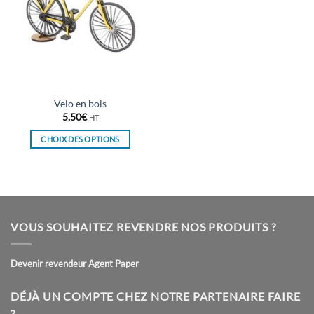
Velo en bois
5,50
€
HT
CHOIX DES OPTIONS
Ce
produit
a
plusieurs
variations.
VOUS SOUHAITEZ REVENDRE NOS PRODUITS ?
Les
options
peuvent
Devenir revendeur Agent Paper
être
choisies
DÉJÀ UN COMPTE CHEZ NOTRE PARTENAIRE FAIRE
sur
?