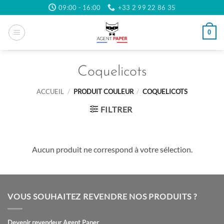
Passer
09:00 - 16:00
+33 2 99 22 86 35
au
contenu
0
Coquelicots
ACCUEIL
/
PRODUIT COULEUR
/
COQUELICOTS
FILTRER
Aucun produit ne correspond à votre sélection.
VOUS SOUHAITEZ REVENDRE NOS PRODUITS ?
Devenir revendeur Agent Paper