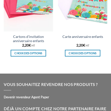
Cartons d’invitation
Carte anniversaire enfants
anniversaire enfants
2,20
€
2,20
€
HT
HT
CHOIX DES OPTIONS
CHOIX DES OPTIONS
Ce
Ce
produit
produit
a
a
plusieurs
plusieurs
variations.
variations.
VOUS SOUHAITEZ REVENDRE NOS PRODUITS ?
Les
Les
options
options
peuvent
peuvent
Devenir revendeur Agent Paper
être
être
choisies
choisies
DÉJÀ UN COMPTE CHEZ NOTRE PARTENAIRE FAIRE
sur
sur