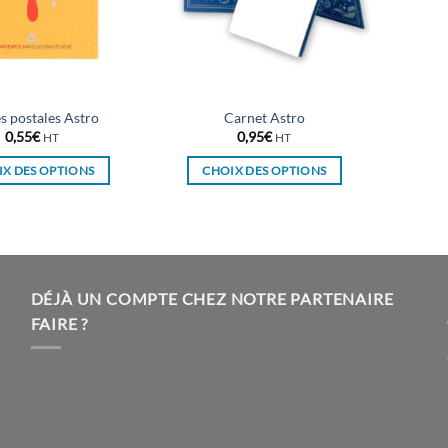
s postales Astro
Carnet Astro
0,55
€
0,95
€
HT
HT
X DES OPTIONS
CHOIX DES OPTIONS
Ce
Ce
produit
produit
a
a
plusieurs
plusieurs
variations.
variations.
DÉJÀ UN COMPTE CHEZ NOTRE PARTENAIRE
Les
Les
FAIRE ?
options
options
peuvent
peuvent
être
être
choisies
choisies
sur
sur