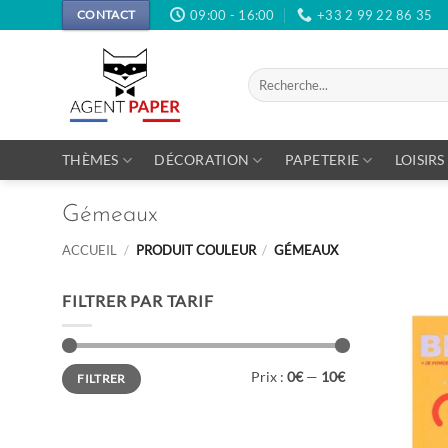
Passer
09:00 - 16:00
+33 2 99 22 86 35
CONTACT
au
contenu
Recherche
pour :
THÈMES
DÉCORATION
PAPETERIE
LOISIRS
Gémeaux
ACCUEIL
/
PRODUIT COULEUR
/
GÉMEAUX
FILTRER PAR TARIF
Prix
Prix
Prix :
0€
—
10€
FILTRER
min
max