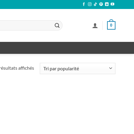
0
Trié
résultats affichés
par
popularité