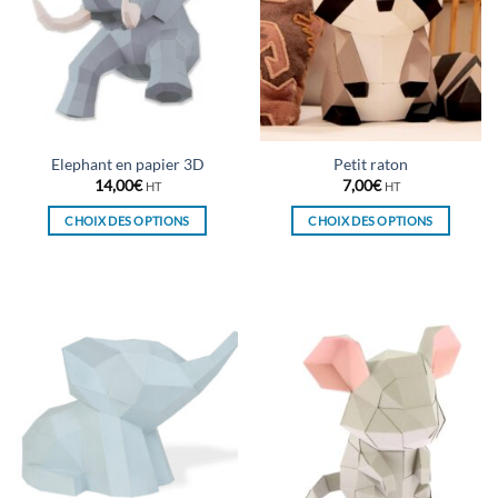
Elephant en papier 3D
Petit raton
14,00
€
7,00
€
HT
HT
CHOIX DES OPTIONS
CHOIX DES OPTIONS
Ce
Ce
produit
produit
a
a
plusieurs
plusieurs
variations.
variations.
Les
Les
options
options
peuvent
peuvent
être
être
choisies
choisies
sur
sur