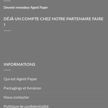
options
peuvent
Devenir revendeur Agent Paper
être
choisies
DÉJÀ UN COMPTE CHEZ NOTRE PARTENAIRE FAIRE
sur
?
la
page
du
produit
INFORMATIONS
Qui est Agent Paper
Packagings et livraison
Nous contacter
Politique de confidentialité