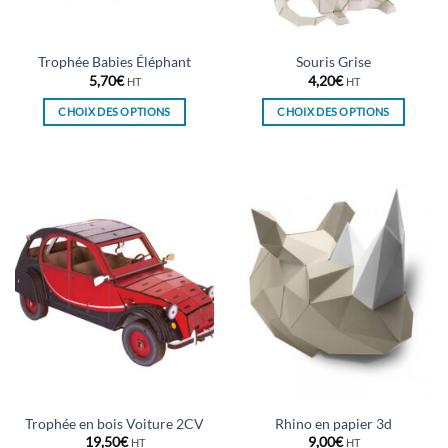
la
la
page
page
du
du
Trophée Babies Éléphant
Souris Grise
produit
produit
5,70
€
4,20
€
HT
HT
CHOIX DES OPTIONS
CHOIX DES OPTIONS
Ce
Ce
produit
produit
a
a
plusieurs
plusieurs
variations.
variations.
Les
Les
options
options
peuvent
peuvent
être
être
choisies
choisies
sur
sur
la
la
page
page
du
du
Trophée en bois Voiture 2CV
Rhino en papier 3d
produit
produit
19,50
€
9,00
€
HT
HT