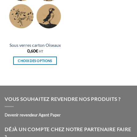
Sous verres carton Oiseaux
0,60
€
HT
CHOIX DES OPTIONS
Ce
produit
a
plusieurs
variations.
VOUS SOUHAITEZ REVENDRE NOS PRODUITS ?
Les
options
peuvent
Devenir revendeur Agent Paper
être
choisies
DÉJÀ UN COMPTE CHEZ NOTRE PARTENAIRE FAIRE
sur
?