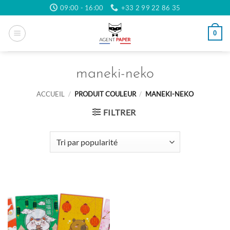
Passer
09:00 - 16:00
+33 2 99 22 86 35
au
contenu
0
maneki-neko
ACCUEIL
/
PRODUIT COULEUR
/
MANEKI-NEKO
FILTRER