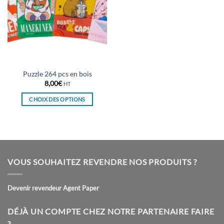
Puzzle 264 pcs en bois
8,00
€
HT
CHOIX DES OPTIONS
Ce
produit
a
plusieurs
variations.
VOUS SOUHAITEZ REVENDRE NOS PRODUITS ?
Les
options
peuvent
Devenir revendeur Agent Paper
être
choisies
DÉJÀ UN COMPTE CHEZ NOTRE PARTENAIRE FAIRE
sur
?