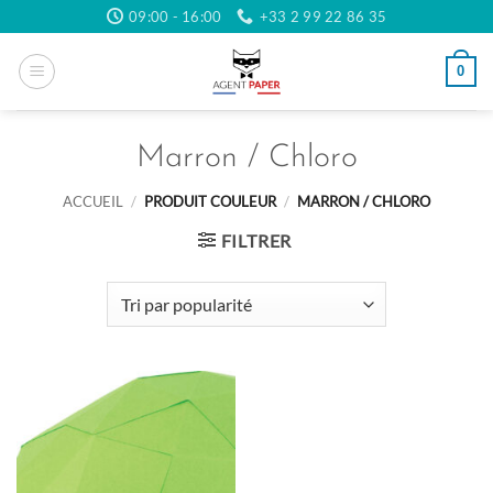
Passer
09:00 - 16:00
+33 2 99 22 86 35
au
contenu
0
Marron / Chloro
ACCUEIL
/
PRODUIT COULEUR
/
MARRON / CHLORO
FILTRER