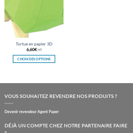
Tortue en papier 3D
6,60
€
HT
CHOIX DES OPTIONS
Ce
produit
a
plusieurs
variations.
VOUS SOUHAITEZ REVENDRE NOS PRODUITS ?
Les
options
peuvent
Devenir revendeur Agent Paper
être
choisies
DÉJÀ UN COMPTE CHEZ NOTRE PARTENAIRE FAIRE
sur
?