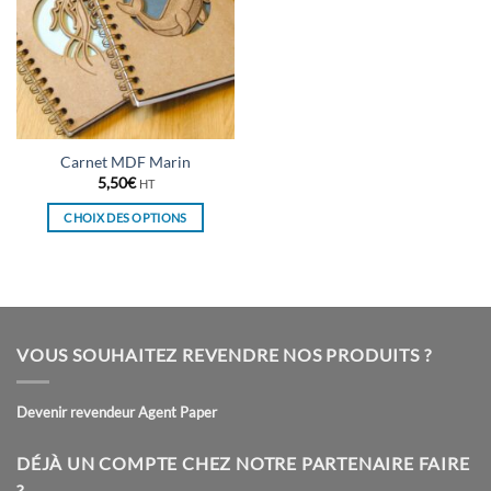
Carnet MDF Marin
5,50
€
HT
CHOIX DES OPTIONS
Ce
produit
a
plusieurs
variations.
VOUS SOUHAITEZ REVENDRE NOS PRODUITS ?
Les
options
peuvent
Devenir revendeur Agent Paper
être
choisies
DÉJÀ UN COMPTE CHEZ NOTRE PARTENAIRE FAIRE
sur
?