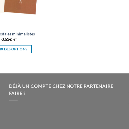
ostales minimalistes
0,53
€
HT
X DES OPTIONS
Ce
produit
a
plusieurs
variations.
DÉJÀ UN COMPTE CHEZ NOTRE PARTENAIRE
Les
FAIRE ?
options
peuvent
être
choisies
sur