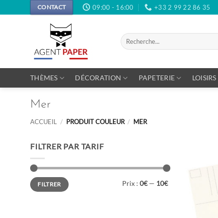
Passer
09:00 - 16:00
+33 2 99 22 86 35
CONTACT
au
contenu
Recherche
pour :
THÈMES
DÉCORATION
PAPETERIE
LOISIRS
Mer
ACCUEIL
/
PRODUIT COULEUR
/
MER
FILTRER PAR TARIF
Prix
Prix
Prix :
0€
—
10€
FILTRER
min
max