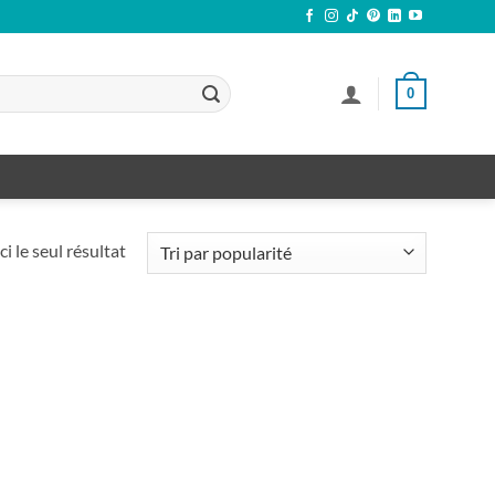
0
ci le seul résultat