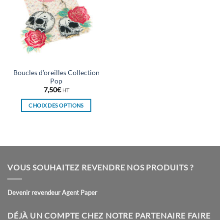
Boucles d’oreilles Collection
Pop
7,50
€
HT
CHOIX DES OPTIONS
Ce
produit
a
plusieurs
variations.
VOUS SOUHAITEZ REVENDRE NOS PRODUITS ?
Les
options
peuvent
Devenir revendeur Agent Paper
être
choisies
DÉJÀ UN COMPTE CHEZ NOTRE PARTENAIRE FAIRE
sur