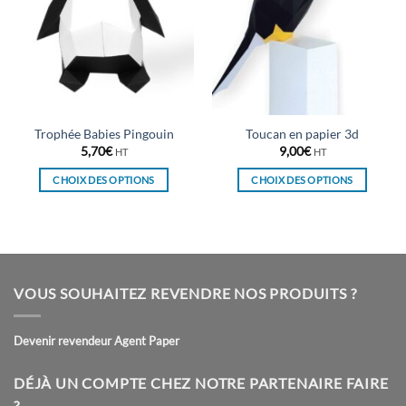
Trophée Babies Pingouin
Toucan en papier 3d
5,70
€
9,00
€
HT
HT
CHOIX DES OPTIONS
CHOIX DES OPTIONS
Ce
Ce
produit
produit
a
a
plusieurs
plusieurs
variations.
variations.
VOUS SOUHAITEZ REVENDRE NOS PRODUITS ?
Les
Les
options
options
peuvent
peuvent
Devenir revendeur Agent Paper
être
être
choisies
choisies
DÉJÀ UN COMPTE CHEZ NOTRE PARTENAIRE FAIRE
sur
sur
?