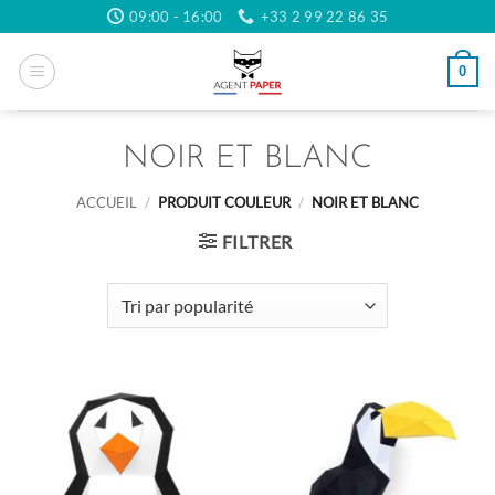
Passer
09:00 - 16:00
+33 2 99 22 86 35
au
contenu
0
NOIR ET BLANC
ACCUEIL
/
PRODUIT COULEUR
/
NOIR ET BLANC
FILTRER