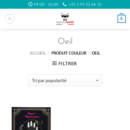
Passer
09:00 - 16:00
+33 2 99 22 86 35
au
contenu
0
Oeil
ACCUEIL
/
PRODUIT COULEUR
/
OEIL
FILTRER