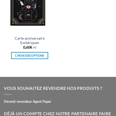
Carte anniversaire
Esotériques
0,60
€
HT
CHOIX DES OPTIONS
Ce
produit
a
plusieurs
variations.
VOUS SOUHAITEZ REVENDRE NOS PRODUITS ?
Les
options
peuvent
Devenir revendeur Agent Paper
être
choisies
DÉJÀ UN COMPTE CHEZ NOTRE PARTENAIRE FAIRE
sur