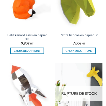
Petit renard assis en papier
Petite licorne en papier 3d
3D
9,90
€
7,00
€
HT
HT
CHOIX DES OPTIONS
CHOIX DES OPTIONS
Ce
Ce
produit
produit
a
a
plusieurs
plusieurs
variations.
variations.
Les
Les
options
options
peuvent
peuvent
RUPTURE DE STOCK
être
être
choisies
choisies
sur
sur