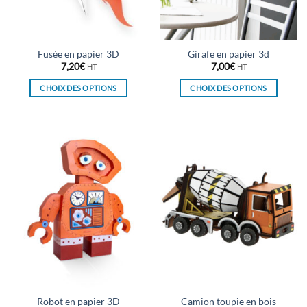
la
la
page
page
du
du
Fusée en papier 3D
Girafe en papier 3d
produit
produit
7,20
€
7,00
€
HT
HT
CHOIX DES OPTIONS
CHOIX DES OPTIONS
Ce
Ce
produit
produit
a
a
plusieurs
plusieurs
variations.
variations.
Les
Les
options
options
peuvent
peuvent
être
être
choisies
choisies
sur
sur
la
la
page
page
du
du
Robot en papier 3D
Camion toupie en bois
produit
produit