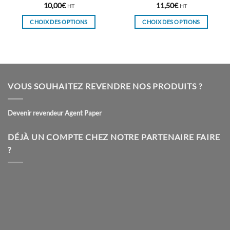
10,00
€
11,50
€
HT
HT
CHOIX DES OPTIONS
CHOIX DES OPTIONS
Ce
Ce
produit
produit
a
a
plusieurs
plusieurs
variations.
variations.
VOUS SOUHAITEZ REVENDRE NOS PRODUITS ?
Les
Les
options
options
peuvent
peuvent
Devenir revendeur Agent Paper
être
être
choisies
choisies
DÉJÀ UN COMPTE CHEZ NOTRE PARTENAIRE FAIRE
sur
sur
?
la
la
page
page
du
du
produit
produit