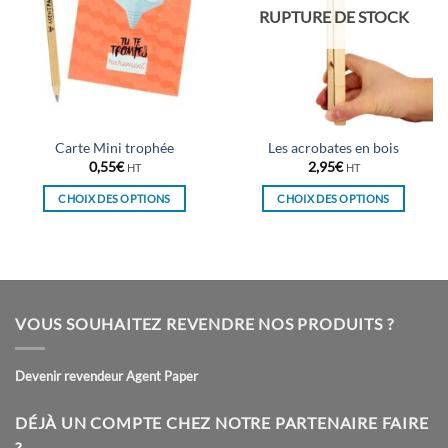
RUPTURE DE STOCK
Carte Mini trophée
Les acrobates en bois
0,55
€
2,95
€
HT
HT
CHOIX DES OPTIONS
CHOIX DES OPTIONS
Ce
Ce
produit
produit
a
a
plusieurs
plusieurs
variations.
variations.
VOUS SOUHAITEZ REVENDRE NOS PRODUITS ?
Les
Les
options
options
peuvent
peuvent
Devenir revendeur Agent Paper
être
être
choisies
choisies
DÉJÀ UN COMPTE CHEZ NOTRE PARTENAIRE FAIRE
sur
sur
?