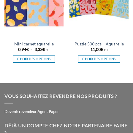
Mini carnet aquarelle
Puzzle 500 pcs – Aquarelle
Plage
0,94
€
–
3,33
€
11,00
€
HT
HT
de
prix :
CHOIX DES OPTIONS
CHOIX DES OPTIONS
0,94€
à
Ce
Ce
3,33€
produit
produit
a
a
plusieurs
plusieurs
variations.
variations.
VOUS SOUHAITEZ REVENDRE NOS PRODUITS ?
Les
Les
options
options
peuvent
peuvent
Devenir revendeur Agent Paper
être
être
choisies
choisies
DÉJÀ UN COMPTE CHEZ NOTRE PARTENAIRE FAIRE
sur
sur
?