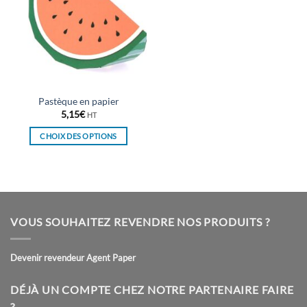
Pastèque en papier
5,15
€
HT
CHOIX DES OPTIONS
Ce
produit
a
plusieurs
variations.
VOUS SOUHAITEZ REVENDRE NOS PRODUITS ?
Les
options
peuvent
Devenir revendeur Agent Paper
être
choisies
DÉJÀ UN COMPTE CHEZ NOTRE PARTENAIRE FAIRE
sur
?