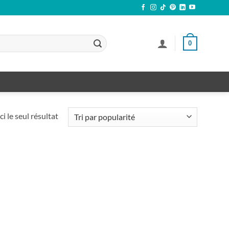
0
ci le seul résultat