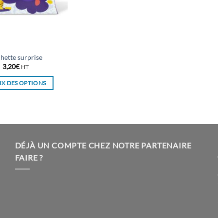
hette surprise
3,20
€
HT
X DES OPTIONS
Ce
produit
a
plusieurs
variations.
DÉJÀ UN COMPTE CHEZ NOTRE PARTENAIRE
Les
FAIRE ?
options
peuvent
être
choisies
sur