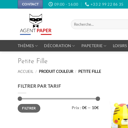
Passer
09:00 - 16:00
+33 2 99 22 86 35
CONTACT
au
contenu
Recherche
pour :
THÈMES
DÉCORATION
PAPETERIE
LOISIRS
Petite Fille
ACCUEIL
/
PRODUIT COULEUR
/
PETITE FILLE
FILTRER PAR TARIF
Prix
Prix
Prix :
0€
—
10€
FILTRER
min
max