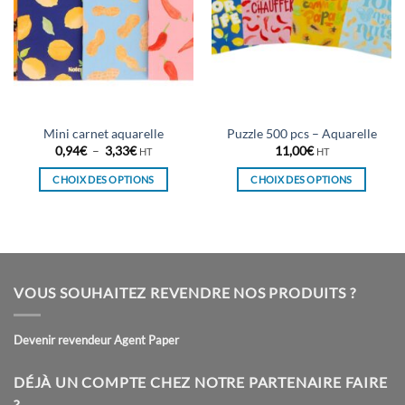
Mini carnet aquarelle
Puzzle 500 pcs – Aquarelle
Plage
0,94
€
–
3,33
€
11,00
€
HT
HT
de
prix :
CHOIX DES OPTIONS
CHOIX DES OPTIONS
0,94€
à
Ce
Ce
3,33€
produit
produit
a
a
plusieurs
plusieurs
variations.
variations.
VOUS SOUHAITEZ REVENDRE NOS PRODUITS ?
Les
Les
options
options
peuvent
peuvent
Devenir revendeur Agent Paper
être
être
choisies
choisies
DÉJÀ UN COMPTE CHEZ NOTRE PARTENAIRE FAIRE
sur
sur
?