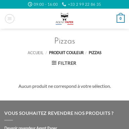
Passer
09:00 - 16:00
+33 2 99 22 86 35
au
contenu
0
Pizzas
ACCUEIL
/
PRODUIT COULEUR
/
PIZZAS
FILTRER
Aucun produit ne correspond à votre sélection.
VOUS SOUHAITEZ REVENDRE NOS PRODUITS ?
Devenir revendeur Agent Paper