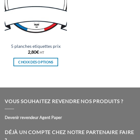
5 planches etiquettes prix
2,80
€
HT
CHOIX DES OPTIONS
Ce
produit
a
plusieurs
variations.
VOUS SOUHAITEZ REVENDRE NOS PRODUITS ?
Les
options
peuvent
Devenir revendeur Agent Paper
être
choisies
DÉJÀ UN COMPTE CHEZ NOTRE PARTENAIRE FAIRE
sur
?