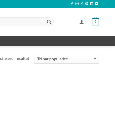
0
ci le seul résultat