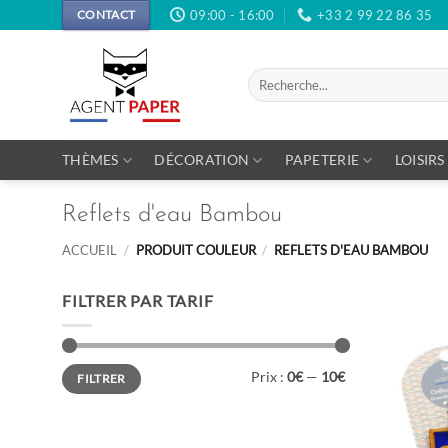
Passer
09:00 - 16:00
+33 2 99 22 86 35
CONTACT
au
contenu
Recherche
pour :
THÈMES
DÉCORATION
PAPETERIE
LOISIRS
Reflets d'eau Bambou
ACCUEIL
/
PRODUIT COULEUR
/
REFLETS D'EAU BAMBOU
FILTRER PAR TARIF
Prix
Prix
Prix :
0€
—
10€
FILTRER
min
max