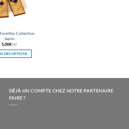
’oreilles Collection
Japon
5,00
€
HT
X DES OPTIONS
Ce
produit
a
plusieurs
variations.
DÉJÀ UN COMPTE CHEZ NOTRE PARTENAIRE
Les
FAIRE ?
options
peuvent
être
choisies
sur