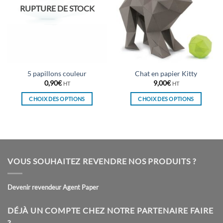
RUPTURE DE STOCK
5 papillons couleur
Chat en papier Kitty
0,90
€
9,00
€
HT
HT
CHOIX DES OPTIONS
CHOIX DES OPTIONS
Ce
Ce
produit
produit
a
a
plusieurs
plusieurs
variations.
variations.
VOUS SOUHAITEZ REVENDRE NOS PRODUITS ?
Les
Les
options
options
peuvent
peuvent
Devenir revendeur Agent Paper
être
être
choisies
choisies
DÉJÀ UN COMPTE CHEZ NOTRE PARTENAIRE FAIRE
sur
sur
?