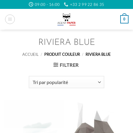
Passer
09:00 - 16:00
+33 2 99 22 86 35
au
contenu
0
RIVIERA BLUE
ACCUEIL
/
PRODUIT COULEUR
/
RIVIERA BLUE
FILTRER