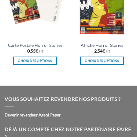
Carte Postale Horror Stories
Affiche Horror Stories
0,55
€
2,54
€
HT
HT
CHOIX DES OPTIONS
CHOIX DES OPTIONS
Ce
Ce
produit
produit
a
a
plusieurs
plusieurs
variations.
variations.
VOUS SOUHAITEZ REVENDRE NOS PRODUITS ?
Les
Les
options
options
peuvent
peuvent
Devenir revendeur Agent Paper
être
être
choisies
choisies
DÉJÀ UN COMPTE CHEZ NOTRE PARTENAIRE FAIRE
sur
sur
?